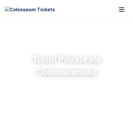
Tururi Private ale
Colosseumului