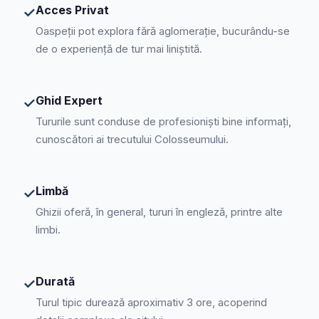
Acces Privat
✓
Oaspeții pot explora fără aglomerație, bucurându-se
de o experiență de tur mai liniștită.
Ghid Expert
✓
Tururile sunt conduse de profesioniști bine informați,
cunoscători ai trecutului Colosseumului.
Limbă
✓
Ghizii oferă, în general, tururi în engleză, printre alte
limbi.
Durată
✓
Turul tipic durează aproximativ 3 ore, acoperind