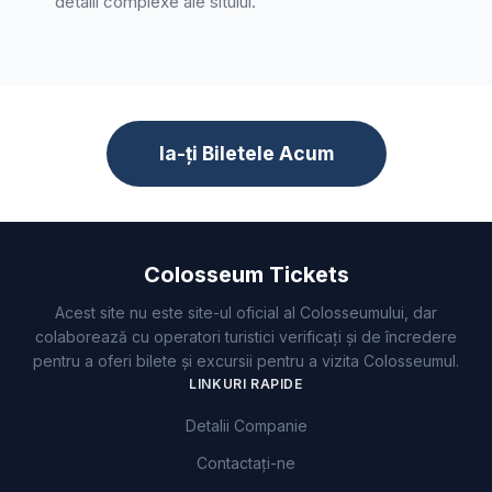
detalii complexe ale sitului.
Ia-ți Biletele Acum
Colosseum Tickets
Acest site nu este site-ul oficial al Colosseumului, dar
colaborează cu operatori turistici verificați și de încredere
pentru a oferi bilete și excursii pentru a vizita Colosseumul.
LINKURI RAPIDE
Detalii Companie
Contactați-ne