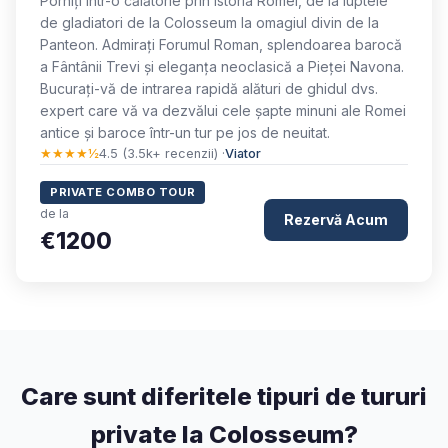
Porniți într-o călătorie prin istoria Romei, de la luptele
de gladiatori de la Colosseum la omagiul divin de la
Panteon. Admirați Forumul Roman, splendoarea barocă
a Fântânii Trevi și eleganța neoclasică a Pieței Navona.
Bucurați-vă de intrarea rapidă alături de ghidul dvs.
expert care vă va dezvălui cele șapte minuni ale Romei
antice și baroce într-un tur pe jos de neuitat.
★★★★½
4.5 (3.5k+ recenzii) ·
Viator
PRIVATE COMBO TOUR
de la
Rezervă Acum
€1200
Care sunt diferitele tipuri de tururi
private la Colosseum?