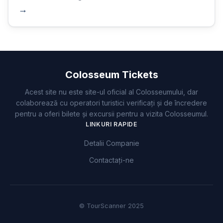
→
Colosseum Tickets
Acest site nu este site-ul oficial al Colosseumului, dar
colaborează cu operatori turistici verificați și de încredere
pentru a oferi bilete și excursii pentru a vizita Colosseumul.
LINKURI RAPIDE
Detalii Companie
Contactați-ne
© TourScanner 2025