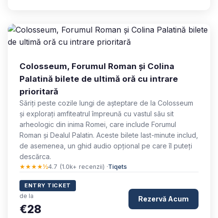
Colosseum, Forumul Roman și Colina
Palatină bilete de ultimă oră cu intrare
prioritară
Săriți peste cozile lungi de așteptare de la Colosseum
și explorați amfiteatrul împreună cu vastul său sit
arheologic din inima Romei, care include Forumul
Roman și Dealul Palatin. Aceste bilete last-minute includ,
de asemenea, un ghid audio opțional pe care îl puteți
descărca.
★★★★½
4.7 (1.0k+ recenzii) ·
Tiqets
ENTRY TICKET
de la
Rezervă Acum
€28