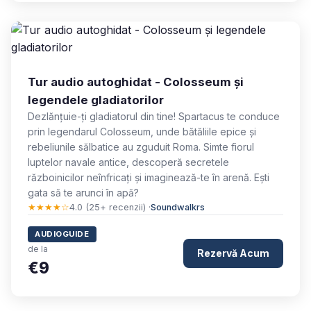
Tur audio autoghidat - Colosseum și
legendele gladiatorilor
Dezlănțuie-ți gladiatorul din tine! Spartacus te conduce
prin legendarul Colosseum, unde bătăliile epice și
rebeliunile sălbatice au zguduit Roma. Simte fiorul
luptelor navale antice, descoperă secretele
războinicilor neînfricați și imaginează-te în arenă. Ești
gata să te arunci în apă?
★★★★☆
4.0 (25+ recenzii) ·
Soundwalkrs
AUDIOGUIDE
de la
Rezervă Acum
€9