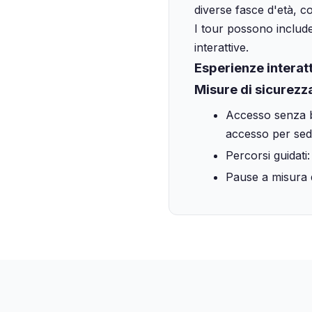
diverse fasce d'età, co
I tour possono include
interattive.
Esperienze interatt
Misure di sicurezza
Accesso senza b
accesso per sedi
Percorsi guidati:
Pause a misura d