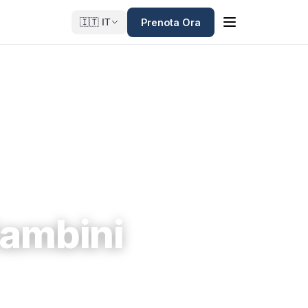
Prenota Ora
🇮🇹 IT
Bambini