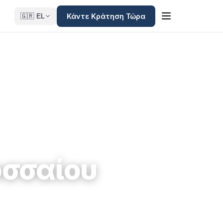
Κάντε Κράτηση Τώρα
🇬🇷 EL
οσσαίου