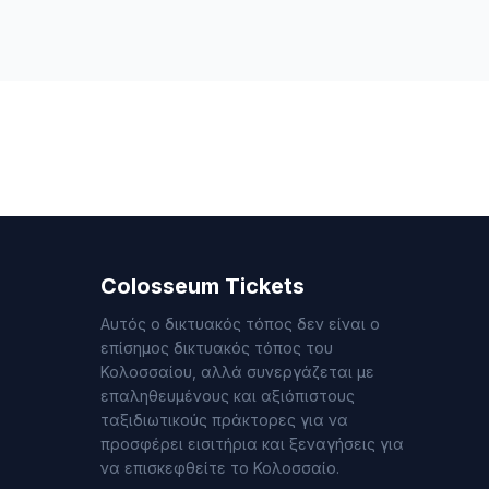
Colosseum Tickets
Αυτός ο δικτυακός τόπος δεν είναι ο
επίσημος δικτυακός τόπος του
Κολοσσαίου, αλλά συνεργάζεται με
επαληθευμένους και αξιόπιστους
ταξιδιωτικούς πράκτορες για να
προσφέρει εισιτήρια και ξεναγήσεις για
να επισκεφθείτε το Κολοσσαίο.