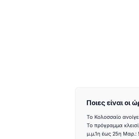
Ποιες είναι οι 
Το Κολοσσαίο ανοίγει
‍Το πρόγραμμα κλεισί
μ.μ.‍1η έως 25η Μαρ.: 